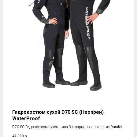
Гидрокостюм сухой D70 SC (Неопрен)
WaterProof
D70 SC Гидрокостюм сухого типа без карманов, покрытие Duratex
47 880
р.