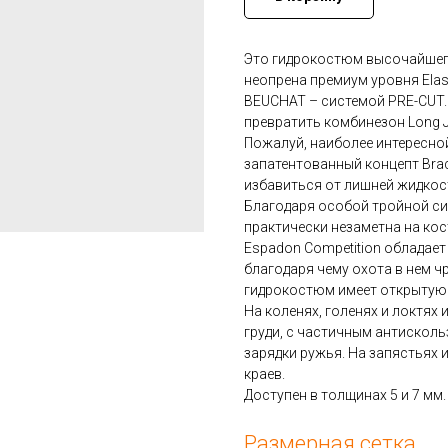
Это гидрокостюм высочайшего
неопрена премиум уровня Elas
BEUCHAT – системой PRE-CUT.
превратить комбинезон Long J
Пожалуй, наиболее интересн
запатентованный концепт Bra
избавиться от лишней жидкост
Благодаря особой тройной си
практически незаметна на ко
Espadon Competition облада
благодаря чему охота в нем ч
гидрокостюм имеет открытую 
На коленях, голенях и локтях 
груди, с частичным антискол
зарядки ружья. На запястьях
краев.
Доступен в толщинах 5 и 7 мм.
Размерная сетка