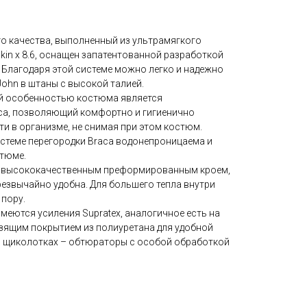
 качества, выполненный из ультрамягкого
kin x 8.6, оснащен запатентованной разработкой
 Благодаря этой системе можно легко и надежно
ohn в штаны с высокой талией.
ой особенностью костюма является
ca, позволяющий комфортно и гигиенично
и в организме, не снимая при этом костюм.
стеме перегородки Braca водонепроницаема и
стюме.
ет высококачественным преформированным кроем,
резвычайно удобна. Для большего тепла внутри
пору.
имеются усиления Supratex, аналогичное есть на
ьзящим покрытием из полиуретана для удобной
 и щиколотках – обтюраторы с особой обработкой